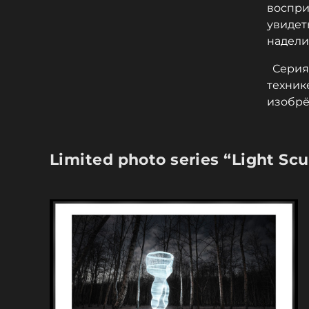
воспри
увидет
надели
Серия 
техник
изобрё
Limited photo series “Light Sc