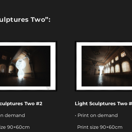
culptures Two”:
Sculptures Two #2
Light Sculptures Two 
 on demand
• Print on demand
size 90×60cm
Print size 90×60cm