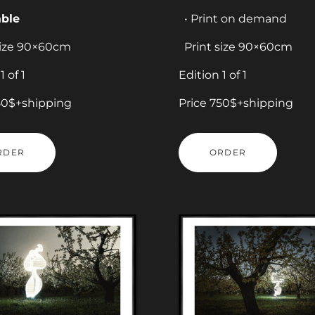
able
• Print on demand
size 90×60cm
Print size 90×60cm
1 of 1
Edition 1 of 1
50$+shipping
Price 750$+shipping
RDER
ORDER