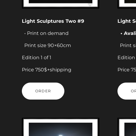
Light Sculptures Two #9
Light 
• Print on demand
• Aval
Print size 90×60cm
Print 
Edition 1 of 1
Edition 
Price 750$+shipping
Price 7
ORDER
O