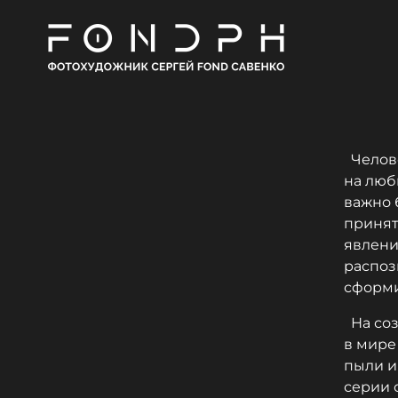
Челове
на люб
важно 
принят
явлени
распоз
сформ
На соз
в мире
пыли и
серии 