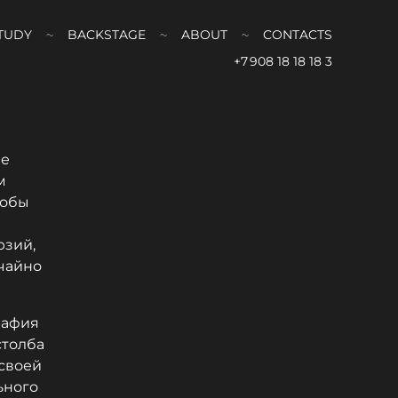
TUDY
BACKSTAGE
ABOUT
CONTACTS
+7 908 18 18 18 3
ие
м
тобы
юзий,
чайно
рафия
столба
 своей
ьного