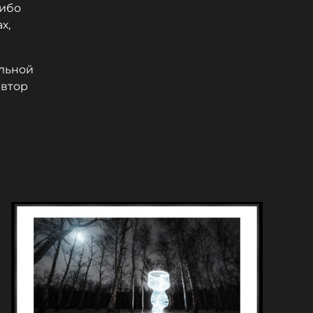
либо
х,
льной
автор