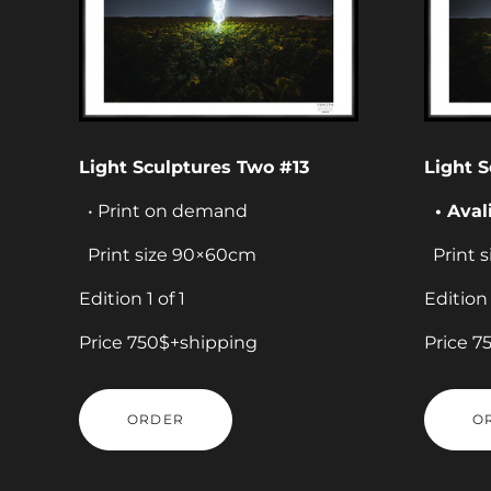
Light Sculptures Two #13
Light 
• Print on demand
• Aval
Print size 90×60cm
Print 
Edition 1 of 1
Edition 
Price 750$+shipping
Price 7
ORDER
O