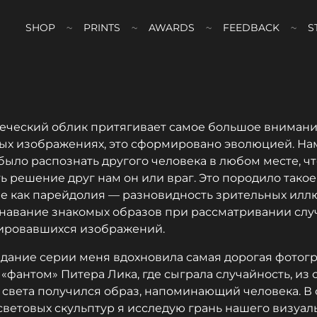
SHOP
PRINTS
AWARDS
FEEDBACK
S
ческий облик притягивает самое большое вниман
ых изображениях, это сформировано эволюцией. На
было распознать другого человека в любом месте, ч
ь решение друг нам он или враг. Это породило такое
е как парейдолия — разновидность зрительных илл
навание знакомых образов при рассматривании слу
ировавшихся изображений.
дание серии меня вдохновила самая дорогая фотог
 «фантом» Питера Лика, где сыграла случайность, из 
 света получился образ, напоминающий человека. В
световых скульптур я исследую грань нашего визуал