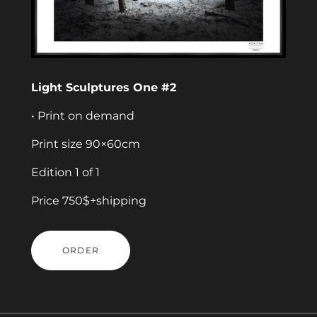
Light Sculptures One #2
• Print on demand
Print size 90×60cm
Edition 1 of 1
Price 750$+shipping
ORDER