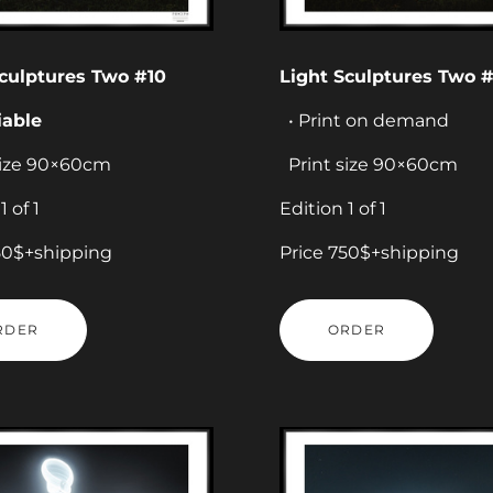
Sculptures Two #10
Light Sculptures Two #
iable
• Print on demand
size 90×60cm
Print size 90×60cm
1 of 1
Edition 1 of 1
50$+shipping
Price 750$+shipping
RDER
ORDER