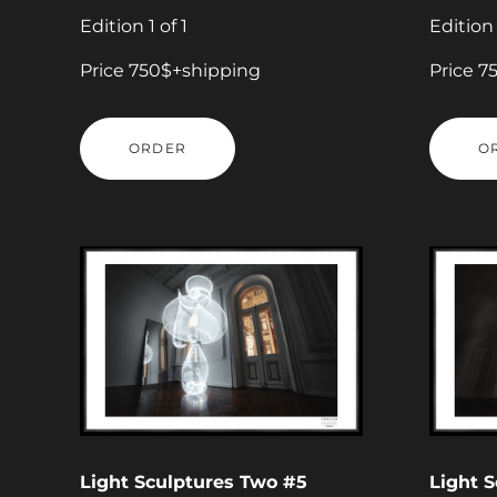
Edition 1 of 1
Edition 
Price 750$+shipping
Price 7
ORDER
O
Light Sculptures Two #5
Light 