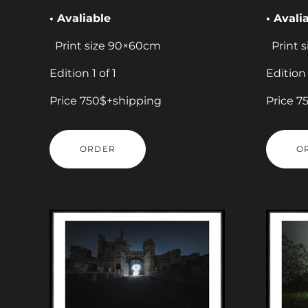
• Avaliable
• Avali
Print size 90×60cm
Print 
Edition 1 of 1
Edition 
Price 750$+shipping
Price 7
ORDER
O