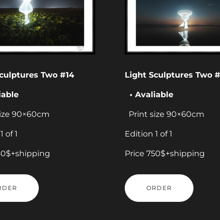
Sculptures Two #14
Light Sculptures Two #
iable
• Avaliable
size 90×60cm
Print size 90×60cm
1 of 1
Edition 1 of 1
50$+shipping
Price 750$+shipping
RDER
ORDER