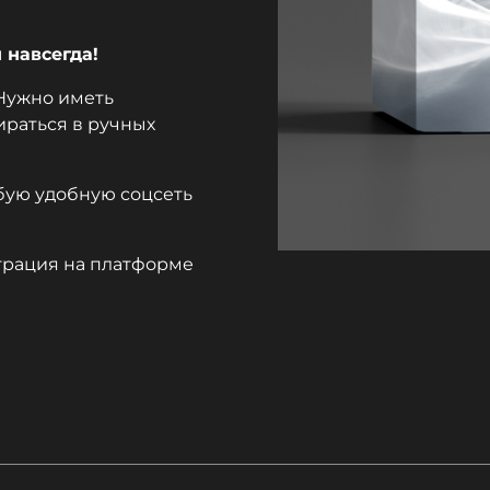
н навсегда!
 Нужно иметь
раться в ручных
бую удобную соцсеть
трация на платформе