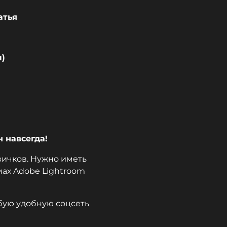
атья
ы)
н навсегда!
вичков. Нужно иметь
ах Adobe Lightroom
бую удобную соцсеть