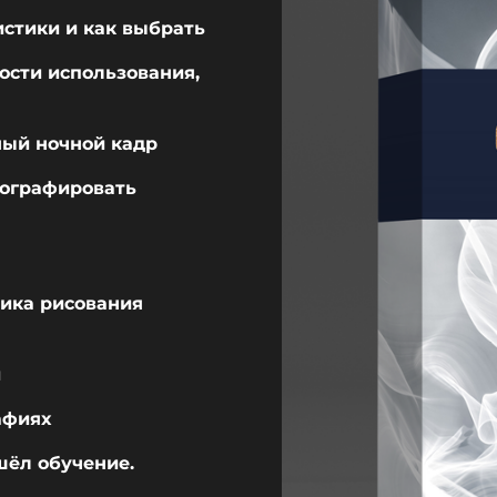
истики и как выбрать
ности использования,
ный ночной кадр
тографировать
ника рисования
и
рафиях
шёл обучение.