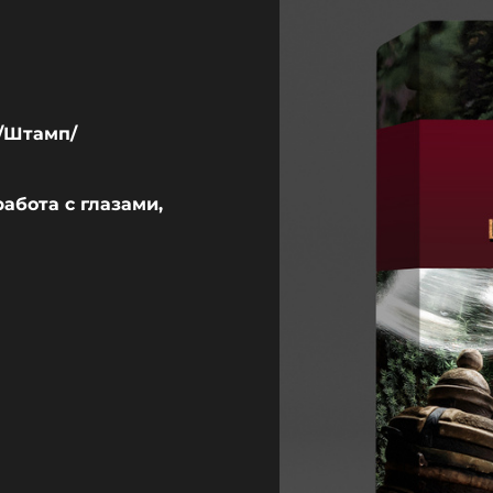
ь/Штамп/
работа с глазами,