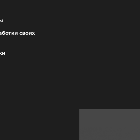
мы
аботки своих
тки