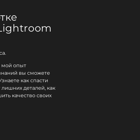
тке
Lightroom
са.
ь мой опыт
 знаний вы сможете
Узнаете как спасти
 лишних деталей, как
ить качество своих